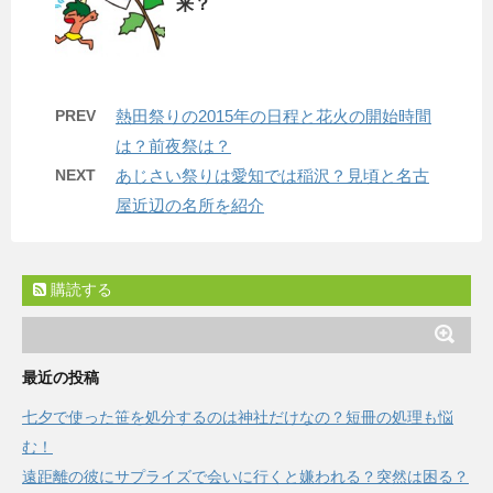
来？
PREV
熱田祭りの2015年の日程と花火の開始時間
は？前夜祭は？
NEXT
あじさい祭りは愛知では稲沢？見頃と名古
屋近辺の名所を紹介
購読する
最近の投稿
七夕で使った笹を処分するのは神社だけなの？短冊の処理も悩
む！
遠距離の彼にサプライズで会いに行くと嫌われる？突然は困る？