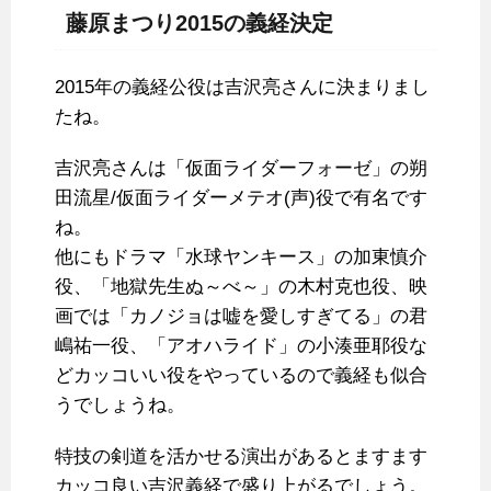
藤原まつり2015の義経決定
2015年の義経公役は吉沢亮さんに決まりまし
たね。
吉沢亮さんは「仮面ライダーフォーゼ」の朔
田流星/仮面ライダーメテオ(声)役で有名です
ね。
他にもドラマ「水球ヤンキース」の加東慎介
役、「地獄先生ぬ～べ～」の木村克也役、映
画では「カノジョは嘘を愛しすぎてる」の君
嶋祐一役、「アオハライド」の小湊亜耶役な
どカッコいい役をやっているので義経も似合
うでしょうね。
特技の剣道を活かせる演出があるとますます
カッコ良い吉沢義経で盛り上がるでしょう。