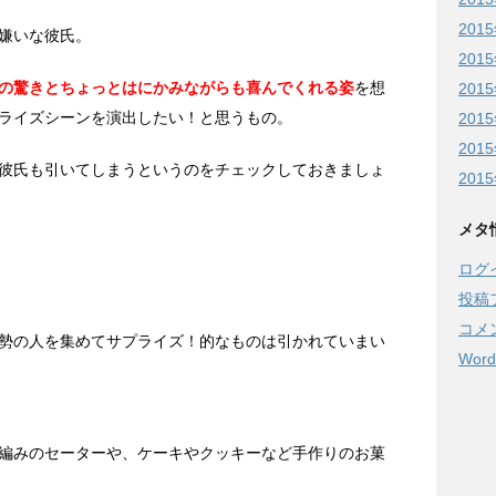
201
嫌いな彼氏。
201
の驚きとちょっとはにかみながらも喜んでくれる姿
を想
201
ライズシーンを演出したい！と思うもの。
201
201
彼氏も引いてしまうというのをチェックしておきましょ
201
メタ
ログ
投稿
コメ
勢の人を集めてサプライズ！的なものは引かれていまい
Word
編みのセーターや、ケーキやクッキーなど手作りのお菓