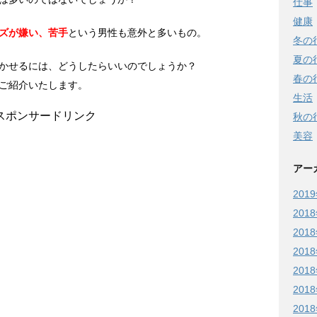
仕事
健康
ズが嫌い、苦手
という男性も意外と多いもの。
冬の
夏の
かせるには、どうしたらいいのでしょうか？
春の
ご紹介いたします。
生活
スポンサードリンク
秋の
美容
アー
201
201
201
201
201
201
201