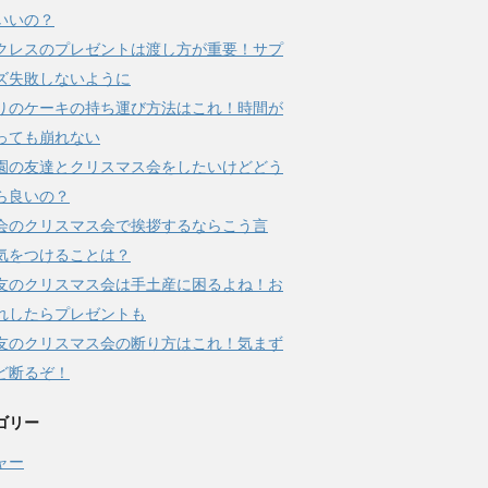
いいの？
クレスのプレゼントは渡し方が重要！サプ
ズ失敗しないように
りのケーキの持ち運び方法はこれ！時間が
っても崩れない
園の友達とクリスマス会をしたいけどどう
ら良いの？
会のクリスマス会で挨拶するならこう言
気をつけることは？
友のクリスマス会は手土産に困るよね！お
れしたらプレゼントも
友のクリスマス会の断り方はこれ！気まず
ど断るぞ！
ゴリー
ャー