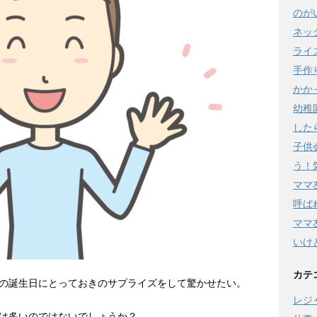
のが
ネッ
ライ
手作
かか
幼稚
した
子供
う！
ママ
呼ば
ママ
いけ
カテ
の誕生日にとっておきのサプライズをして驚かせたい。
レジ
は多いのではないでしょうか？