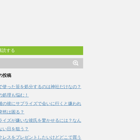
購読する
の投稿
で使った笹を処分するのは神社だけなの？
の処理も悩む！
離の彼にサプライズで会いに行くと嫌われ
突然は困る？
ライズが嫌いな彼氏を驚かせるには？なん
ない日を狙う？
クレスをプレゼントしたいけどどこで買う