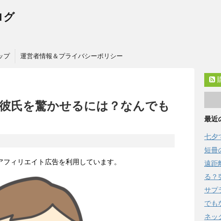
ログ
ップ
運営者情報＆プライバシーポリシー
彼氏を驚かせるには？なんでも
最近
七夕
短冊
はアフィリエイト広告を利用しています。
遠距
る？
サプ
でも
ネッ