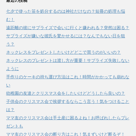
最近の投稿
七夕で使った笹を処分するのは神社だけなの？短冊の処理も悩
む！
遠距離の彼にサプライズで会いに行くと嫌われる？突然は困る？
サプライズが嫌いな彼氏を驚かせるには？なんでもない日を狙
う？
ネックレスをプレゼントしたいけどどこで買うのがいいの？
ネックレスのプレゼントは渡し方が重要！サプライズ失敗しない
ように
手作りのケーキの持ち運び方法はこれ！時間がかかっても崩れな
い
幼稚園の友達とクリスマス会をしたいけどどうしたら良いの？
子供会のクリスマス会で挨拶するならこう言う！気をつけること
は？
ママ友のクリスマス会は手土産に困るよね！お呼ばれしたらプレ
ゼントも
ママ友のクリスマス会の断り方はこれ！気まずいけど断るぞ！