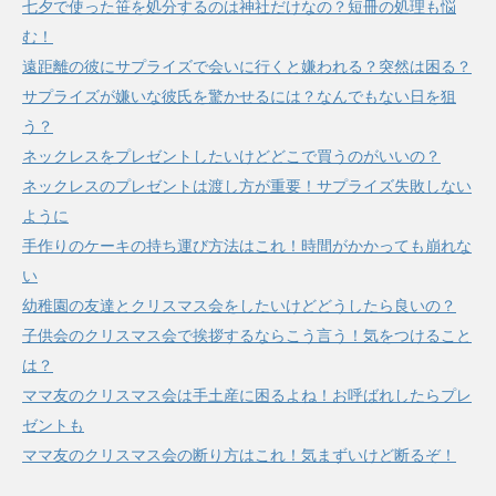
七夕で使った笹を処分するのは神社だけなの？短冊の処理も悩
む！
遠距離の彼にサプライズで会いに行くと嫌われる？突然は困る？
サプライズが嫌いな彼氏を驚かせるには？なんでもない日を狙
う？
ネックレスをプレゼントしたいけどどこで買うのがいいの？
ネックレスのプレゼントは渡し方が重要！サプライズ失敗しない
ように
手作りのケーキの持ち運び方法はこれ！時間がかかっても崩れな
い
幼稚園の友達とクリスマス会をしたいけどどうしたら良いの？
子供会のクリスマス会で挨拶するならこう言う！気をつけること
は？
ママ友のクリスマス会は手土産に困るよね！お呼ばれしたらプレ
ゼントも
ママ友のクリスマス会の断り方はこれ！気まずいけど断るぞ！